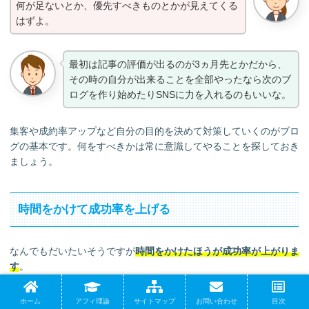
何が足ないとか、優先すべきものとかが見えてくる
はずよ。
最初は記事の評価が出るのが3ヵ月先とかだから、
その時の自分が出来ることを全部やったなら次のブ
ログを作り始めたりSNSに力を入れるのもいいな。
集客や成約率アップなど自分の目的を決めて対策していくのがブロ
グの基本です。何をすべきかは常に意識してやることを探しておき
ましょう。
時間をかけて成功率を上げる
なんでもだいたいそうですが
時間をかけたほうが成功率が上がりま
す
。
ブログ作成や更新で結果が出ないのは単に投入時間が足りていない
ホーム
アフィ理論
サイトマップ
お問い合わせ
目次