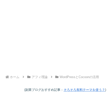
ホーム
アフィ理論
WordPressとCocoonの活用
(副業ブログおすすめ記事：
そろそろ有料テーマを使う？
)