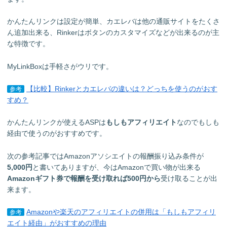
かんたんリンクは設定が簡単、カエレバは他の通販サイトをたくさ
ん追加出来る、Rinkerはボタンのカスタマイズなどが出来るのが主
な特徴です。
MyLinkBoxは手軽さがウリです。
【比較】Rinkerとカエレバの違いは？どっちを使うのがおす
参考
すめ？
かんたんリンクが使えるASPは
もしもアフィリエイト
なのでもしも
経由で使うのがおすすめです。
次の参考記事ではAmazonアソシエイトの報酬振り込み条件が
5,000円
と書いてありますが、今はAmazonで買い物が出来る
Amazonギフト券で報酬を受け取れば500円から
受け取ることが出
来ます。
Amazonや楽天のアフィリエイトの併用は「もしもアフィリ
参考
エイト経由」がおすすめの理由