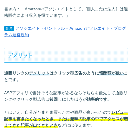
書き方：「Amazonのアソシエイトとして、[個人または法人］は適
格販売により収入を得ています。」
アソシエイト・セントラル – Amazonアソシエイト・プログ
参考
ラム運営規約
デメリット
通販リンクの
デメリット
はクリック型広告のように
報酬額が低い
こ
と
です。
ASPアフィリで書けそうな記事があるならそちらを優先して通販リ
ンクやクリック型広告は
後回しにしたほうが効率的です
。
とはいえ、
自分がたまたま買った本や商品が良かったので
レビュー
記事を書きたくなったとき、または趣味の記事の中でアクセスが増
えてきた記事が出てきたとき
などには使えます。