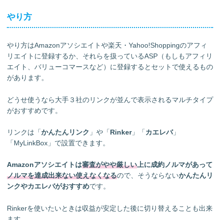
やり方
やり方はAmazonアソシエイトや楽天・Yahoo!Shoppingのアフィ
リエイトに登録するか、それらを扱っているASP（もしもアフィリ
エイト、バリューコマースなど）に登録するとセットで使えるもの
があります。
どうせ使うなら大手３社のリンクが並んで表示されるマルチタイプ
がおすすめです。
リンクは「
かんたんリンク
」や「
Rinker
」「
カエレバ
」
「MyLinkBox」で設置できます。
Amazonアソシエイトは
審査がやや厳しい
上に成約ノルマがあって
ノルマを達成出来ない使えなくなる
ので、そうならない
かんたんリ
ンクやカエレバがおすすめ
です。
Rinkerを使いたいときは収益が安定した後に切り替えることも出来
ます。