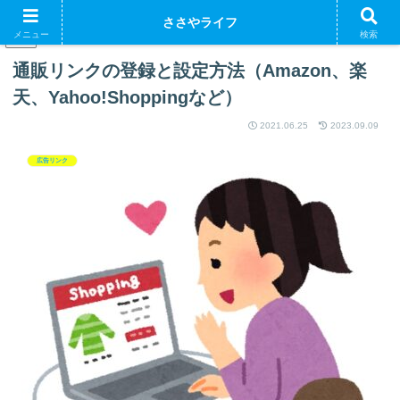
ささやライフ
メニュー
検索
PR
通販リンクの登録と設定方法（Amazon、楽
天、Yahoo!Shoppingなど）
2021.06.25
2023.09.09
広告リンク