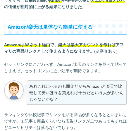
ですから、
自由度の高い
Rinker
や提携先の多い
カエレバ/ヨメレバ
の価値が相対的に上がる結果になりました
。
Amazon/楽天は単体なら簡単に使える
AmazonはA8ネット経由
で、
楽天は楽天アカウントを作れば
アフ
ィリの商品リンクとして使えるようになります。
(※審査あり)
セットリンクにこだわらず、Amazon/楽天のリンクを並べて貼って
しまえば、セットリンクに近い効果が期待できます。
あれこれ比べるのも面倒だからAmazonと楽天で比
較して安いほうを買えれば十分だという人が多いん
じゃないかな？
ランキングや比較記事でリンクを貼る商品が多くなるとといまいち
ですが、１記事１商品くらいなら広告リンクが二つあってもそれほ
どユーザビリティは落ちないでしょう。