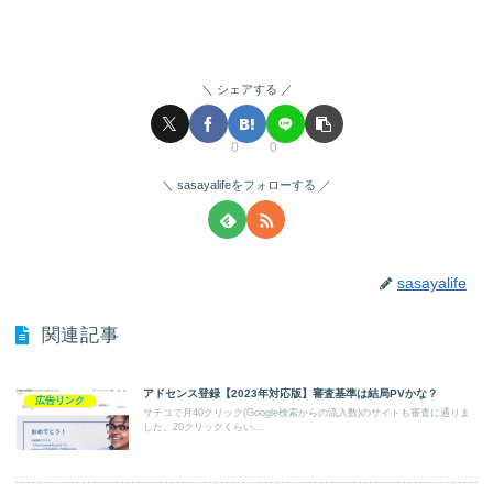
シェアする
0
0
sasayalifeをフォローする
sasayalife
関連記事
アドセンス登録【2023年対応版】審査基準は結局PVかな？
広告リンク
サチコで月40クリック(Google検索からの流入数)のサイトも審査に通りま
した。20クリックくらい...